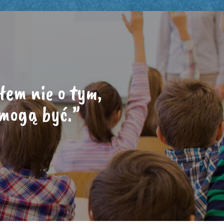
łem nie o tym,
 mogą być.”