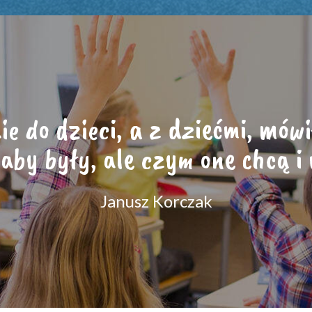
e do dzieci, a z dziećmi, mówi
aby były, ale czym one chcą i
Janusz Korczak