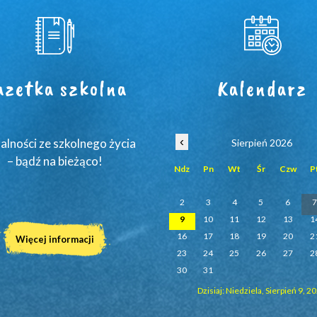
azetka szkolna
Kalendarz
‹
alności ze szkolnego życia
Sierpień 2026
– bądź na bieżąco!
Ndz
Pn
Wt
Śr
Czw
P
2
3
4
5
6
9
10
11
12
13
1
16
17
18
19
20
2
Więcej informacji
23
24
25
26
27
2
30
31
Dzisiaj: Niedziela, Sierpień 9, 2