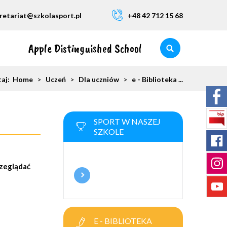
retariat@szkolasport.pl
+48 42 712 15 68
Apple Distinguished School
taj:
Home
>
Uczeń
>
Dla uczniów
>
e - Biblioteka ...
SPORT W NASZEJ
SZKOLE
rzeglądać
E - BIBLIOTEKA