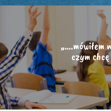
„….mówiłem ni
czym chcę 