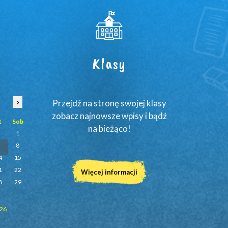
Klasy
›
Przejdź na stronę swojej klasy
zobacz najnowsze wpisy i bądź
t
Sob
na bieżąco!
1
7
8
4
15
1
22
Więcej informacji
8
29
026