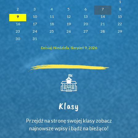
1
2
3
4
5
6
7
8
9
10
11
12
13
14
15
16
17
18
19
20
21
22
23
24
25
26
27
28
29
30
31
Dzisiaj: Niedziela, Sierpień 9, 2026
Klasy
Przejdź na stronę swojej klasy zobacz
najnowsze wpisy i bądź na bieżąco!