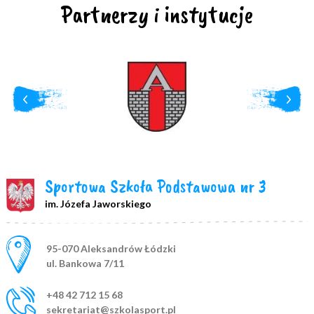
Partnerzy i instytucje
Sportowa Szkoła Podstawowa nr 3
im. Józefa Jaworskiego
Adres pocztowy:
95-070 Aleksandrów Łódzki
ul. Bankowa 7/11
+48 42 712 15 68
sekretariat@szkolasport.pl