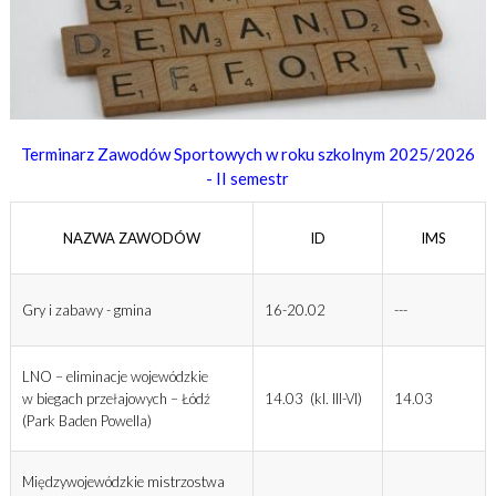
Terminarz Zawodów Sportowych w roku szkolnym 2025/2026
- II semestr
NAZWA ZAWODÓW
ID
IMS
Gry i zabawy - gmina
16-20.02
---
LNO – eliminacje wojewódzkie
w biegach przełajowych – Łódź
14.03 (kl. III-VI)
14.03
(Park Baden Powella)
Międzywojewódzkie mistrzostwa