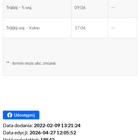
Trójbój – ½ woj.
09.06
---
Trójbój woj. – Kutno
17.06
---
** - termin może ulec zmianie
Udostępnij
Data dodania:
2022-02-09 13:21:24
Data edycji:
2026-04-27 12:05:52
Ilość wyświetleń:
18542