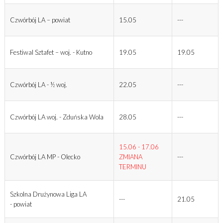
Czwórbój LA – powiat
15.05
---
Festiwal Sztafet – woj. - Kutno
19.05
19.05
Czwórbój LA - ½ woj.
22.05
---
Czwórbój LA woj. - Zduńska Wola
28.05
---
15.06 - 17.06
Czwórbój LA MP - Olecko
ZMIANA
---
TERMINU
Szkolna Drużynowa Liga LA
---
21.05
- powiat