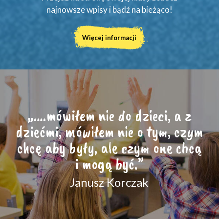
najnowsze wpisy i bądź na bieżąco!
Więcej informacji
„….mówiłem nie do dzieci, a z
dziećmi, mówiłem nie o tym, czym
chcę aby były, ale czym one chcą
i mogą być.”
Janusz Korczak