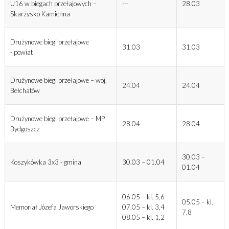
U16 w biegach przełajowych –
---
28.03
Skarżysko Kamienna
Drużynowe biegi przełajowe
31.03
31.03
- powiat
Drużynowe biegi przełajowe – woj.
24.04
24.04
Bełchatów
Drużynowe biegi przełajowe – MP
28.04
28.04
Bydgoszcz
30.03 –
Koszykówka 3x3 - gmina
30.03 – 01.04
01.04
06.05 – kl. 5,6
05.05 – kl.
Memoriał Józefa Jaworskiego
07.05 – kl. 3,4
7,8
08.05 – kl. 1,2