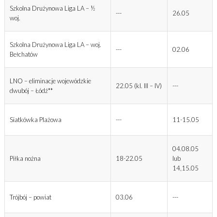
Szkolna Drużynowa Liga LA – ½
---
26.05
woj.
Szkolna Drużynowa Liga LA – woj.
---
02.06
Bełchatów
LNO – eliminacje wojewódzkie
22.05 (kl. III – IV)
---
dwubój – Łódź**
Siatkówka Plażowa
---
11-15.05
04.08.05
Piłka nożna
18-22.05
lub
14,15.05
Trójbój – powiat
03.06
---