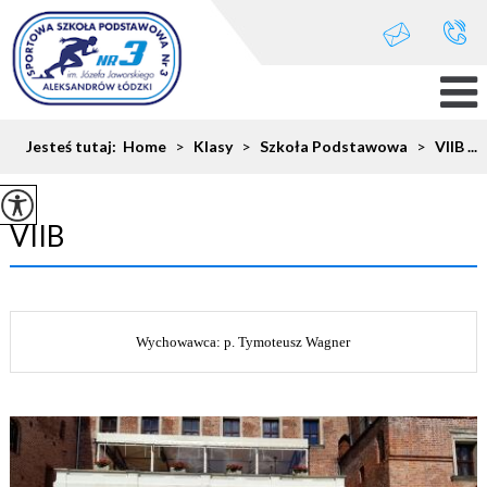
Jesteś tutaj:
Home
>
Klasy
>
Szkoła Podstawowa
>
VIIB ...
VIIB
Wychowawca: p. Tymoteusz Wagner