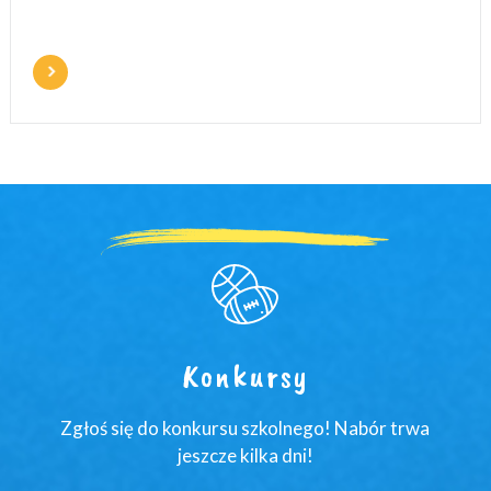
Konkursy
Zgłoś się do konkursu szkolnego! Nabór trwa
jeszcze kilka dni!