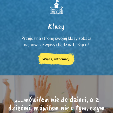
Klasy
Przejdź na stronę swojej klasy zobacz
najnowsze wpisy i bądź na bieżąco!
Więcej informacji
„….mówiłem nie do dzieci, a z
dziećmi, mówiłem nie o tym, czym