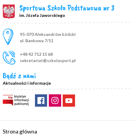
Sportowa Szkoła Podstawowa nr 3
im. Józefa Jaworskiego
Adres pocztowy:
95-070 Aleksandrów Łódzki
ul. Bankowa 7/11
+48 42 712 15 68
sekretariat@szkolasport.pl
Bądź z nami
Aktualności i informacje
Strona główna